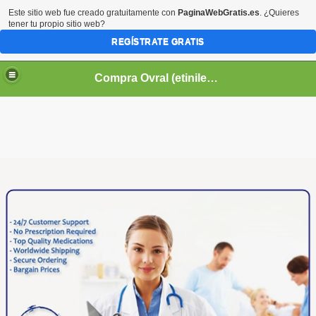
Este sitio web fue creado gratuitamente con
PaginaWebGratis.es
. ¿Quieres
tener tu propio sitio web?
REGÍSTRATE GRATIS
Compra Ovral (etinilestradiol, norgestrel) en línea
vo
Compra Ovral (etinilestradiol,
norgestrel) en línea
Introducción: