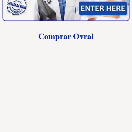
La elección del anticonceptivo adecuado es importante
para muchas mujeres. Si buscas una opción asequible y
efectiva,
Ovral
(etinilestradiol, norgestrel) podría ser una
buena opción. En este artículo, exploraremos los
beneficios de
Ovral
y te mostraremos cómo
comprar
lo en
línea de manera económica.
Comprar Ovral
Beneficios de Ovral:
Ovral
es una píldora anticonceptiva combinada que
contiene dos hormonas: el etinilestradiol y el norgestrel.
Funciona previniendo la ovulación y engrosando el moco
cervical, lo que dificulta el paso de los espermatozoides.
Ovral
es altamente efectivo para prevenir el embarazo, con
una tasa de éxito del 99%.
Cómo comprar Ovral en línea:
Comprar Ovral
en línea es fácil y conveniente. Hay
muchas farmacias en línea que ofrecen
Ovral
a precios
asequibles. Sin embargo, es importante asegurarse de
comprar
de una fuente confiable y de alta calidad para
garantizar la seguridad del medicamento. Antes de hacer
la
compra
, revisa las reseñas de los clientes y busca